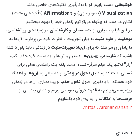
خوشبختی
دست یابیم. او با به‌کارگیری تکنیک‌های خاصی مانند
Visualization
(تصویرسازی) و
Affirmations
(تأکیدهای مثبت)،
نشان می‌دهد که چگونه می‌توانیم زندگی خود را بهبود ببخشیم.
در این فیلم، بسیاری از
متخصصان
و
کارشناسان
در زمینه‌های
روانشناسی،
موفقیت
و
علوم مثبت
به بیان تجربیات و نظرات خود می‌پردازند. آن‌ها به
ما یادآوری می‌کنند که برای ایجاد
تغییرات مثبت
در زندگی، باید باور داشته
باشیم که شایسته‌ی
بهترین‌ها
هستیم و آن‌ها را به سمت خود جذب کنیم.
"راز"
نه‌تنها یک فیلم سرگرم‌کننده است، بلکه یک راهنمای عملی برای
کسانی است که به دنبال
تحول در زندگی
و دستیابی به
آرزوها
و
اهداف
خود هستند. با یادگیری اصول
قانون جذب
و پیاده‌سازی آن‌ها در زندگی
روزمره، می‌توانیم به
قدرت درونی
خود پی ببریم و دنیای جدیدی از
فرصت‌ها
و
امکانات
را به روی خود بگشاییم.
https://arshandishan.ir/
با صدای