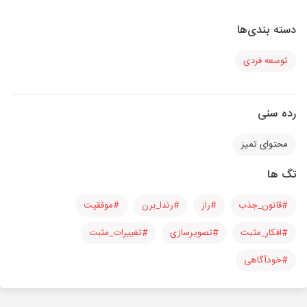
دسته بندی‌ها
توسعه فردی
رده سنی
محتوای تمیز
تگ ها
#قانون_جذب
#راز
#رندا_برن
#موفقیت
#افکار_مثبت
#تصویرسازی
#تغییرات_مثبت
#خودآگاهی