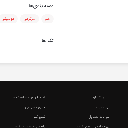
دسته بندی‌ها
هنر
سرگرمی
موسیقی
تگ ها
درباره شنوتو
شرایط و قوانین استفاده
ارتباط با ما
حریم خصوصی
سوالات متداول
شنوباکس
رزومه ات را برامون بفرست
راهنمای ساخت پادکست