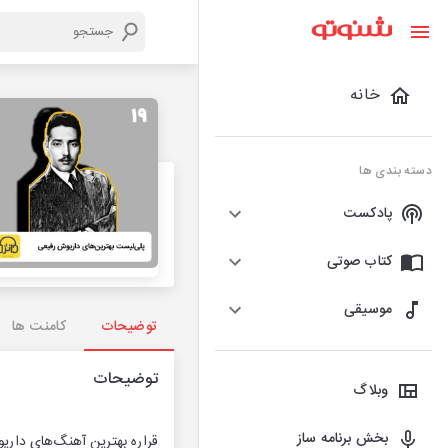
خانه
دسته بندی ها
پادکست
کتاب صوتی
موسیقی
توضیحات
کامنت ها
توضیحات
وبلاگ
بخش برنامه ساز