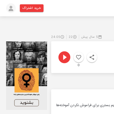
خرید اشتراک
5 سال پیش
22
24:05
0
م بستری برای فراموش نکردن آموخته‌ها