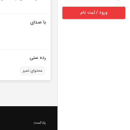
ورود / ثبت نام
با صدای
رده سنی
محتوای تمیز
پادکست