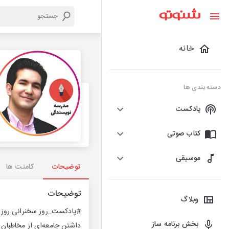
خانه
دسته بندی ها
پادکست
کتاب صوتی
موسیقی
توضیحات
کامنت ها
توضیحات
وبلاگ
#پادکست_روز سخنرانی روزان
بخش برنامه ساز
داشتن جامعه‌ای از مخاطبان حامی 