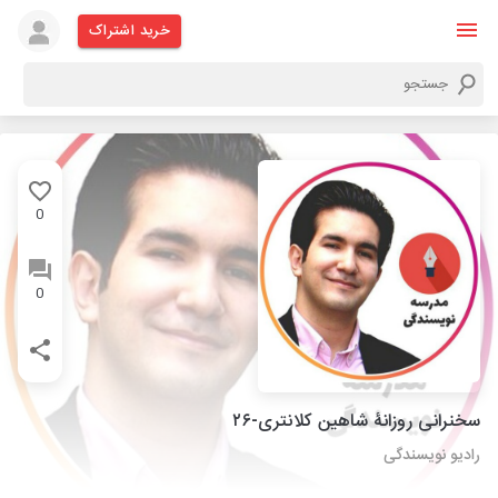
خرید اشتراک
0
0
سخنرانی روزانۀ شاهین کلانتری-۲۶
رادیو نویسندگی