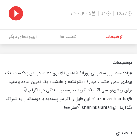
10:27
21
5 سال پیش
توضیحات
کامنت ها
اپیزودهای دیگر
توضیحات
#پادکست_روز سخنرانی روزانۀ شاهین کلانتری-۲۶ ↙️ در این پادکست: یک
بیماری قلمی هشدار دربارۀ «دلنوشته» و «انشاء» یک تمرین ساده و مفید
برای روشن‌‌نویسی ☑️ لینک گروه مدرسه نویسندگی در تلگرام: 👇
@azneveshtanha ✅ این فایل را اگر می‌پسندید با دوستانتان به‌اشتراک
بگذارید. @shahinkalantari 👇نظر شما:
با صدای