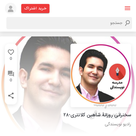
خرید اشتراک
0
0
سخنرانی روزانۀ شاهین کلانتری-۲۸
رادیو نویسندگی