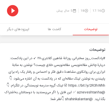
17:16
18
5 سال پیش
توضیحات
کامنت ها
اپیزودهای دیگر
توضیحات
#پادکست_روز سخنرانی روزانۀ شاهین کلانتری-۲۸ ↙️ در این پادکست:
دربارۀ چالش مقاله‌نویسی مقاله‌نویسی خلاق چیست؟ نوشتن به مثابۀ
ابزاری برای روانکاوی مشاهدۀ دقیق فکر و احساس و رفتار یک راه برای
پایبندی به نوشتن لینک مقاله‌ای که در پادکست به آن اشاره می‌شود: 👇
https://bit.ly/2R3hWhh ☑️ لینک گروه مدرسه نویسندگی در تلگرام: 👇
@azneveshtanha ✅ این فایل را اگر می‌پسندید با دوستانتان به‌اشتراک
بگذارید. @shahinkalantari 👇نظر شما: