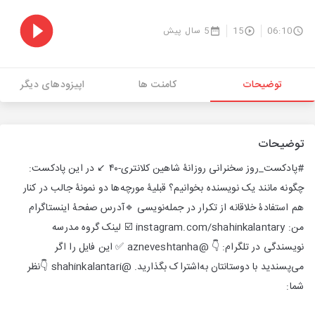
06:10
15
5 سال پیش
توضیحات
کامنت ها
اپیزودهای دیگر
توضیحات
#پادکست_روز سخنرانی روزانۀ شاهین کلانتری-۴۰ ↙️ در این پادکست:
چگونه مانند یک نویسنده بخوانیم؟ قبلیۀ‌ مورچه‌ها دو نمونۀ‌ جالب در کنار
هم استفادۀ خلاقانه از تکرار در جمله‌نویسی 🔹آدرس صفحۀ اینستاگرام
من: instagram.com/shahinkalantary ☑️ لینک گروه مدرسه
نویسندگی در تلگرام: 👇 @azneveshtanha ✅ این فایل را اگر
می‌پسندید با دوستانتان به‌اشتراک بگذارید. @shahinkalantari 👇نظر
شما: