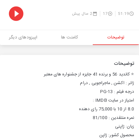
51:19
17
2 سال پیش
توضیحات
کامنت ها
اپیزودهای دیگر
توضیحات
⭐️ كانديد 56 و برنده 41 جایزه از جشنواره های معتبر
ژانر : اکشن , ماجراجویی , درام
درجه فیلم : PG-13
امتیاز در سایت IMDB :
8.0 از 10 با 75,000 رای دهنده
نمره منتقدین : 81/100
زبان: ژاپنی
محصول کشور: ژاپن