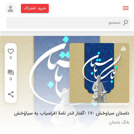
خرید اشتراک
0
0
داستان سیاوخش -۱۷ -گفتار اندر نامۀ افراسیاب به سیاوَخش
بانگِ باستان