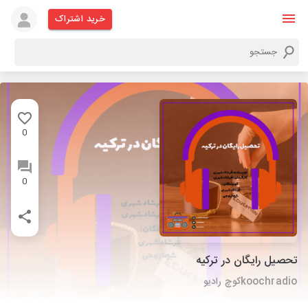
خرید اشتراک
0
0
تحصیل رایگان در ترکیه
koochradioکوچ رادیو