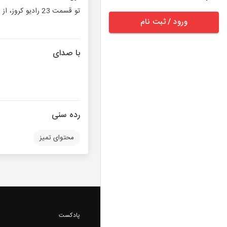
تو قسمت 23 رادیو کروز، از عجایب خودروها بهتون میگیم؛ از بزرگ‌ترین تحول تاریخی صنعت خودروسازی که دنیای ماشین‌ها رو عوض کرد.
ورود / ثبت نام
با صدای
رده سنی
محتوای تمیز
پادکست