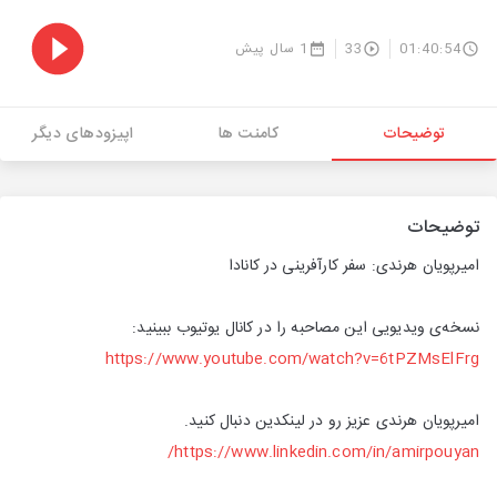
1 سال پیش
33
01:40:54
توضیحات
کامنت ها
اپیزودهای دیگر
توضیحات
امیرپویان هرندی: سفر کارآفرینی در کانادا
نسخه‌ی ویدیویی این مصاحبه را در کانال یوتیوب ببینید:
https://www.youtube.com/watch?v=6tPZMsElFrg
امیرپویان هرندی عزیز رو در لینکدین دنبال کنید.
https://www.linkedin.com/in/amirpouyan/