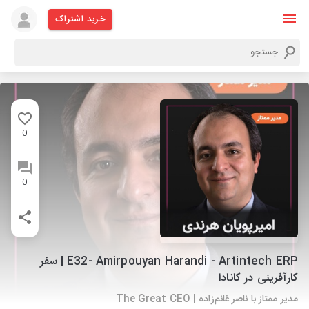
خرید اشتراک
0
0
E32- Amirpouyan Harandi - Artintech ERP | سفر
کارآفرینی در کانادا
مدیر ممتاز با ناصر غانم‌زاده | The Great CEO