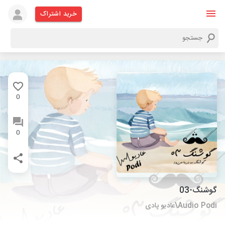
خرید اشتراک
0
0
گوشنگ-03
Audio Podi\عادیو پادی