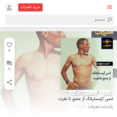
خرید اشتراک
0
0
لنس آرمسترانگ از عشق تا نفرت
پادکست همرکاب