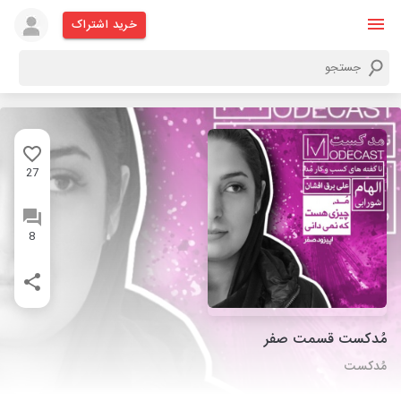
خرید اشتراک
27
8
مُدکست قسمت صفر
مُدکست