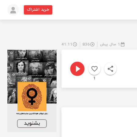
خرید اشتراک
1 سال پیش
836
41:11
1