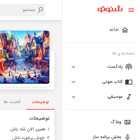
خانه
دسته بندی ها
پادکست
کتاب صوتی
موسیقی
توضیحات
کامنت ها
توضیحات
وبلاگ
۱. همین الان شاد باش
بخش برنامه ساز
۲. خوش برخورد باش