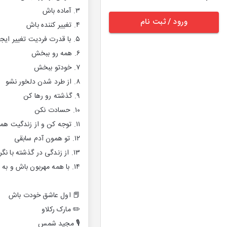
۳. آماده باش
ورود / ثبت نام
۴. تغییر کننده باش
۵. با قدرت فردیت تغییر ایجاد کن
۶. همه رو ببخش
۷. خودتو ببخش
۸. از طرد شدن دلخور نشو
۹. گذشته رو رها کن
۱۰. حسادت نکن
۱۱. توجه کن و از زندگیت همونطور که هست لذت ببر
۱۲. تو همون آدم سابقی
۱۳. از زندگی در گذشته با نگرانی درباره آینده دست بردار
۱۴. با همه مهربون باش و به همه احترام بذار
📕 اول عاشق خودت باش
✏️ مارک رکلاو
🎙 مجید شمس