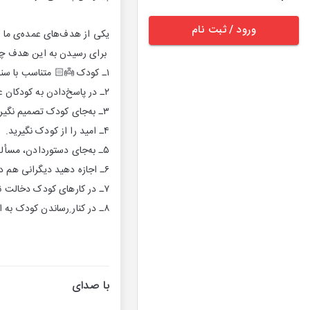
ورود / ثبت نام
یکی از هدف‌های عمده‌ی ما ک
برای رسیدن به این هدف چند 
۱ـ کودک 👼🏻 متناسب با سنش و رشد منحصربه‌فرد خودش گام‌های 🚶🏻‍♂️تا به استقلال‌رسیدن را طی کند.
۲ـ در پاسخ‌دادن به کودکان عجله نکنید.
۳ـ به‌جای کودک تصمیم نگیرید و اجازه دهید خودش کارهایی را که می‌تواند انجام دهد.
۴ـ امید را از کودک نگیرید.
۵ـ به‌جای دستوردادن، مسأله را توصیف کنید.
۶ـ اجازه دهید دیگرانی هم در تربیت کودک به شما کمک کنند.
۷ـ در کارهای کودک دخالت نکنید.
۸ـ در کنار ِرساندن کودک به استقلالِ نردبانی، تا می‌توانید به او عشق ❤️ و محبت 💙 بدهید.
با صدای