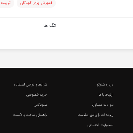
آموزش برای کودکان
تربیت ف
تگ ها
درباره شنوتو
شرایط و قوانین استفاده
ارتباط با ما
حریم خصوصی
سوالات متداول
شنوباکس
رزومه ات را برامون بفرست
راهنمای ساخت پادکست
مسئولیت اجتماعی