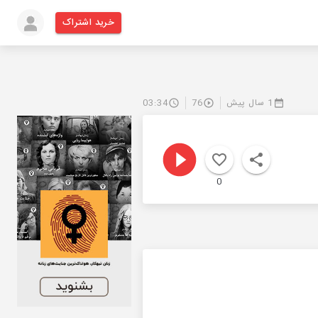
خرید اشتراک
1 سال پیش
76
03:34
0