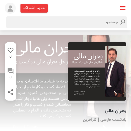
خرید اشتراک
0
0
بحران مالی
پادکست فارسی | کارآفرین