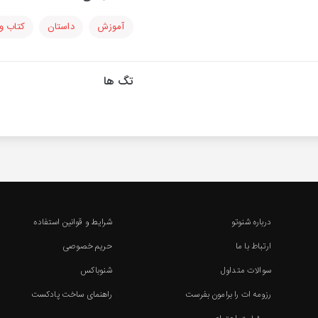
آموزش
داستان
کتاب و 
تگ ها
درباره شنوتو
شرایط و قوانین استفاده
ارتباط با ما
حریم خصوصی
سوالات متداول
شنوباکس
رزومه ات را برامون بفرست
راهنمای ساخت پادکست