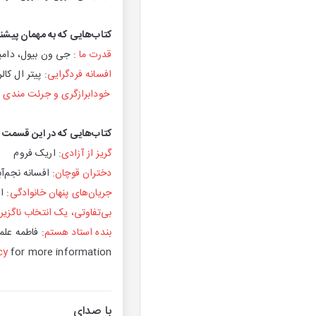
کتاب‌هایی که به مهمان پیشنه
قدرت ما
: جی ون بیول، دامی
افسانه فردگرایی
: پیتر ال کالر
خودابرازگری و جرئت مندی د
کتاب‌هایی که در این قسمت 
گریز از آزادی
: اریک فروم
دختران قوچان
: افسانه نجم‌آ
جریان‌های پنهان خانوادگی
: ا
بی‌تفاوتی، یک انتخاب ناگزیر
:
بنده استاد هستم
: فاطمه علم
cy
for more information.
با صدای