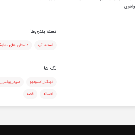
واهری
دسته بندی‌ها
استند آپ
داستان های نمای
تگ ها
نهنگ_استودیو
سید_یونس_
افسانه
قصه