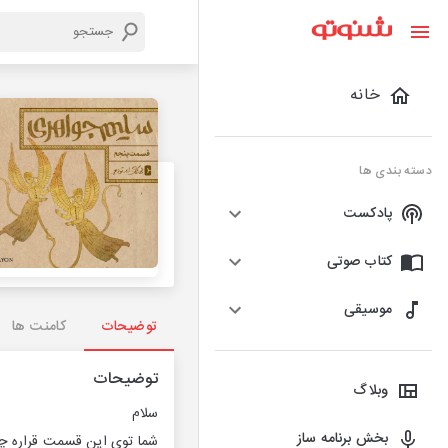
خانه
دسته بندی ها
پادکست
کتاب صوتی
موسیقی
توضیحات
کامنت ها
توضیحات
وبلاگ
سلام
بخش برنامه ساز
شما توی این قسمت قراره چه