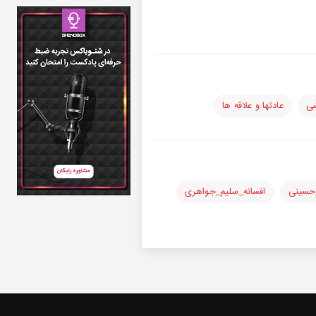
شی
عادتها و علاقه ها
حسینی
افسانه_سلیم_جواهری