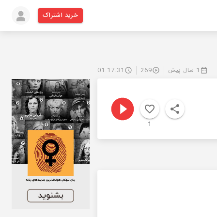
خرید اشتراک
1 سال پیش
269
01:17:31
1