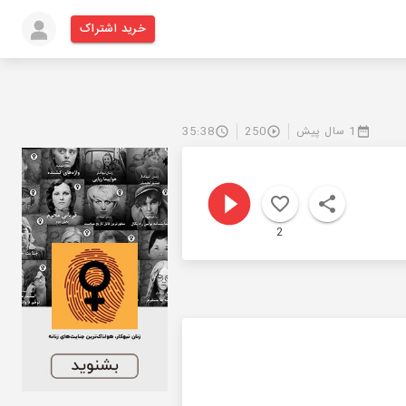
خرید اشتراک
1 سال پیش
250
35:38
2