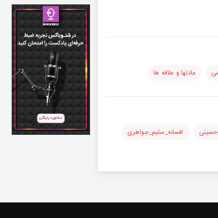
شی
عادتها و علاقه ها
حسینی
افسانه_سلیم_جواهری