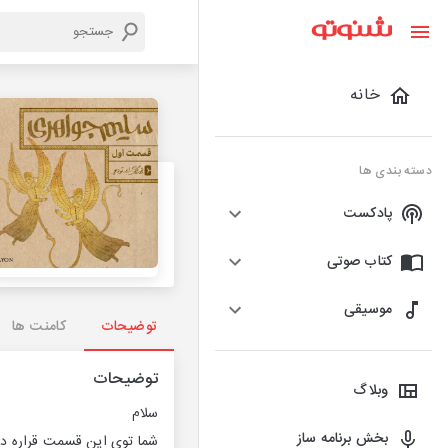
خانه
دسته بندی ها
پادکست
کتاب صوتی
موسیقی
توضیحات
کامنت ها
توضیحات
وبلاگ
سلام
بخش برنامه ساز
شما توی این قسمت قراره ده