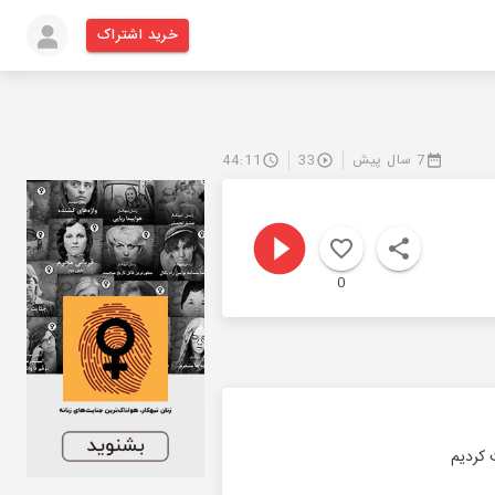
خرید اشتراک
7 سال پیش
33
44:11
0
 کردیم