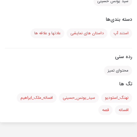
سید یونس حسینی
دسته بندی‌ها
استند آپ
داستان های نمایشی
عادتها و علاقه ها
رده سنی
محتوای تمیز
تگ ها
نهنگ_استودیو
سید_یونس_حسینی
افسانه_ملک_ابراهیم
افسانه
قصه