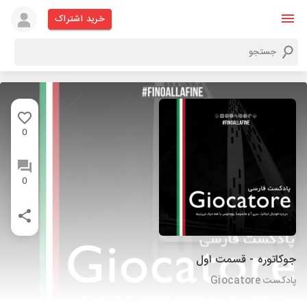
خرید اشتراک
0
0
جوکاتوره - قسمت اول
پادکست Giocatore