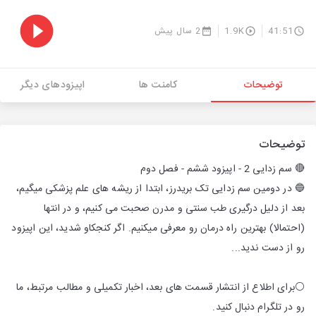
41:51
1.9K
2 سال پیش
توضیحات
کامنت ها
اپیزودهای دیگر
توضیحات
🔴 سم زدایی 2 - اپیزود ششم - فصل دوم
🔵 در دومین سم زدایی تک بریدرز، ابتدا از ریشه های علم پزشکی میگیم،
بعد از دلیل درگیری طب سنتی و مدرن صحبت می کنیم، و در انتها
(احتمالا) بهترین راه درمان رو معرفی میکنیم. اگر کنجکاو شدید، این اپیزود
رو از دست ندید...
⚪️برای اطلاع از انتشار قسمت های بعد، اخبار تکمیلی و مطالب مرتبط، ما
رو در تلگرام دنبال کنید.