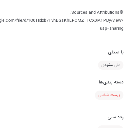
🟢Sources and Attributions:
oogle.com/file/d/1O0Hidxb7FvhBGsKhLPCMZ_TCX0iA1PBy/view?
usp=sharing
با صدای
علی مشهدی
دسته بندی‌ها
زیست شناسی
رده سنی