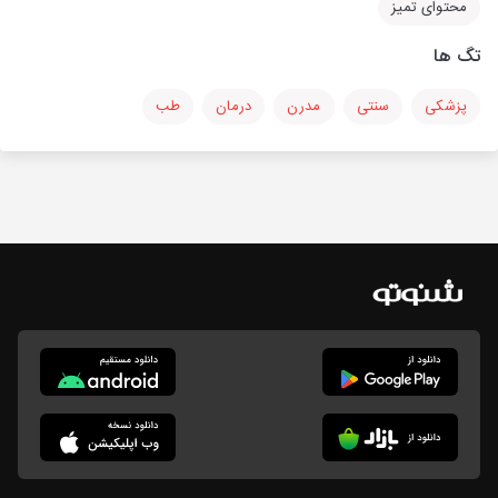
محتوای تمیز
تگ ها
پزشکی
سنتی
مدرن
درمان
طب