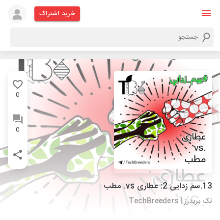
خرید اشتراک
0
0
13.سم زدایی 2: عطاری vs. مطب
تک بریدرز | TechBreeders