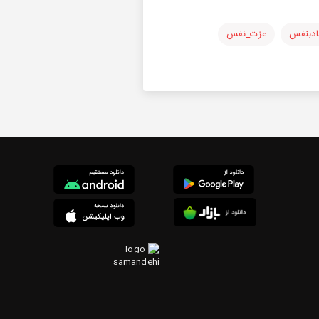
ادبنفس
عزت_نفس