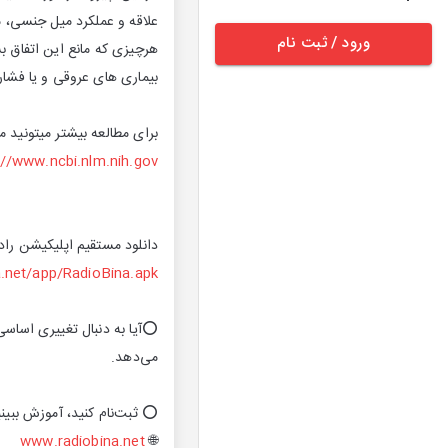
علاقه و عملکرد میل جنسی، م
ورود / ثبت نام
هرچیزی که مانع این اتفاق ب
بیماری های عروقی و یا فشار 
برای مطالعه بیشتر میتونید مق
://www.ncbi.nlm.nih.gov
دانلود مستقیم اپلیکیشن رادیو
na.net/app/RadioBina.apk
⭕️آیا به دنبال تغییری اساسى
می‌دهد.
⭕️ ثبت‌نام کنید، آموزش ببینید
www.radiobina.net
🌐