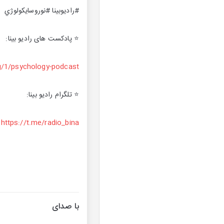
#راديوبينا #نوروسايكولوژي
⭐️ پادکست های رادیو بینا:
⭐️ تلگرام رادیو بینا:
با صدای