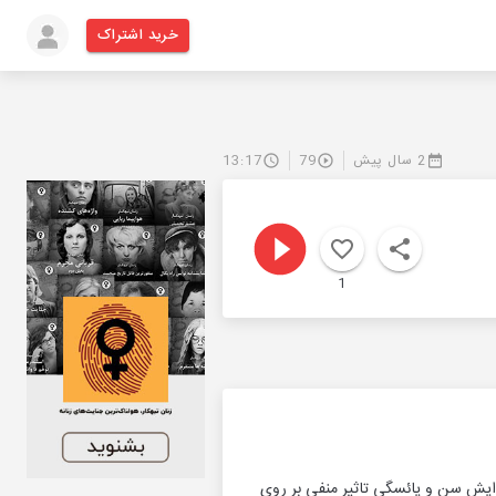
خرید اشتراک
2 سال پیش
79
13:17
1
زایش سن و یائسگی تاثیر منفی بر روی