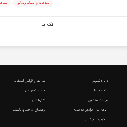
سلامت و سبک زندگی
سلام
تگ ها
درباره شنوتو
شرایط و قوانین استفاده
ارتباط با ما
حریم خصوصی
سوالات متداول
شنوباکس
رزومه ات را برامون بفرست
راهنمای ساخت پادکست
مسئولیت اجتماعی