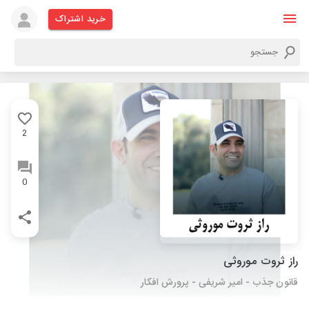
خرید اشتراک
2
0
راز ثروت موروثی
قانون جذب - امیر شریفی - پرورش افکار