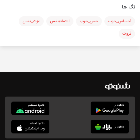
تگ ها
احساس_خوب
حس_خوب
اعتمادبنفس
عزت_نفس
ثروت