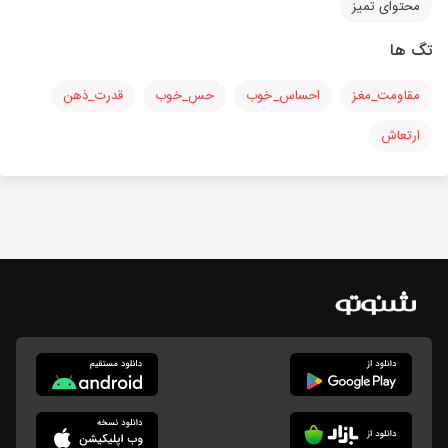
محتوای تمیز
تگ ها
مقاومت_مغز
احساس_خوب
حس_خوب
قدرت_ذهن
ارتعاش