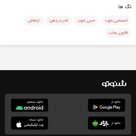
تگ ها
احساس_خوب
حس_خوب
قدرت_ذهن
ارتعاش
قانون_جذب