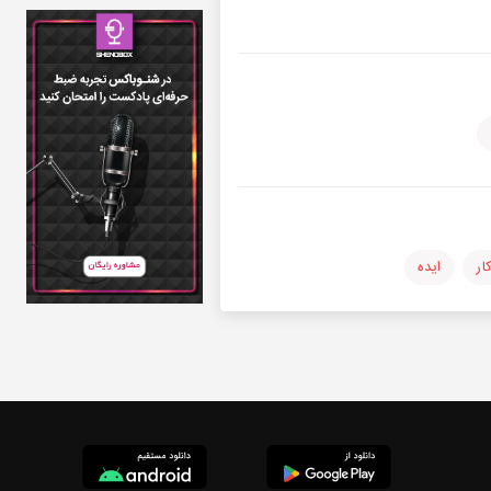
ار
ایده