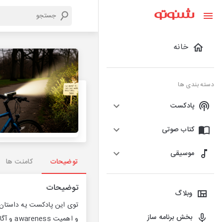
خانه
دسته بندی ها
پادکست
کتاب صوتی
موسیقی
توضیحات
کامنت ها
توضیحات
وبلاگ
توی این پادکست یه داستان 
بخش برنامه ساز
و اهمیت awareness و آگاهی در بازاریابی رو توضیح میدم..