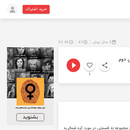
خرید اشتراک
2 سال پیش
41
33:43
ش دوم
1