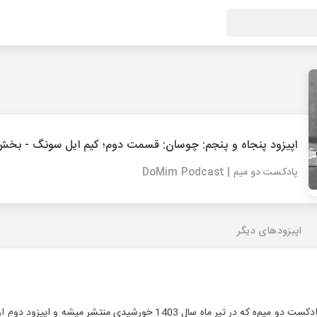
اپیزود پنجاه و پنجم: چوسان: قسمت دوم؛ کیم ایل سونگ - بخ
پادکست دو میم | DoMim Podcast
اپیزودهای دیگر
1403 خورشیدی منتشر میشه و اپیزود دوم از مجموعه نه قسمتی در مورد کره شمالی‌ه