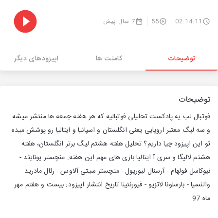
02:14:11
55
7 سال پیش
توضیحات
کامنت ها
اپیزودهای دیگر
توضیحات
فوتبال لب یه پادکست تحلیلی فوتبالیه که هر هفته جمعه ها منتشر میشه
و سه لیگ معتبر اروپایی یعنی انگلستان و اسپانیا و ایتالیا رو پوشش میده
تو این اپیزود چیا داریم؟ تحلیل هفته هشتم لیگ برتر انگلستان، هفته
هشتم لالیگا و سری آ ایتالیا بازی های مهم این هفته: منچستر یونایتد -
نیوکاسل فولهام - آرسنال لیورپول - منچستر سیتی آلاوس - رئال مادرید
والنسیا - بارسلونا لاتزیو - فیورنتینا تاریخ انتشار اپیزود: بیست و هفتم مهر
ماه 97