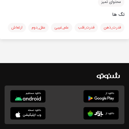
محتوای تمیز
تگ ها
قدرت_ذهن
قدرت_قلب
علم_غیبی
عقل_دوم
ارتعاش