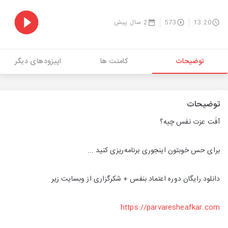
13:20
573
2 سال پیش
توضیحات
کامنت ها
اپیزودهای دیگر
توضیحات
آفَت عزت نفس چیه؟
برای حس خوبتون اینجوری برنامه‌ریزی کنید ...
دانلود رایگان دوره اعتماد بنفس + شکرگزاری از وبسایت زیر
https://parvaresheafkar.com