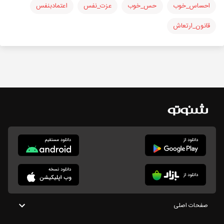
احساس_خوب
حس_خوب
عزت_نفس
اعتمادبنفس
قانون_ارتعاش
صفحات اصلی