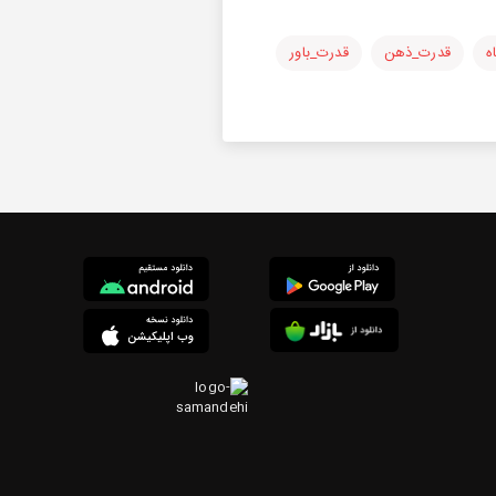
ه
قدرت_ذهن
قدرت_باور