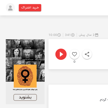
خرید اشتراک
2 سال پیش
341
10:00
0
کردم.