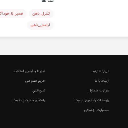
تگ ها
کنترل_ذهن
ضمیر_نا_خودآگا
آرامش_ذهن
درباره شنوتو
شرایط و قوانین استفاده
ارتباط با ما
حریم خصوصی
سوالات متداول
شنوباکس
رزومه ات را برامون بفرست
راهنمای ساخت پادکست
مسئولیت اجتماعی