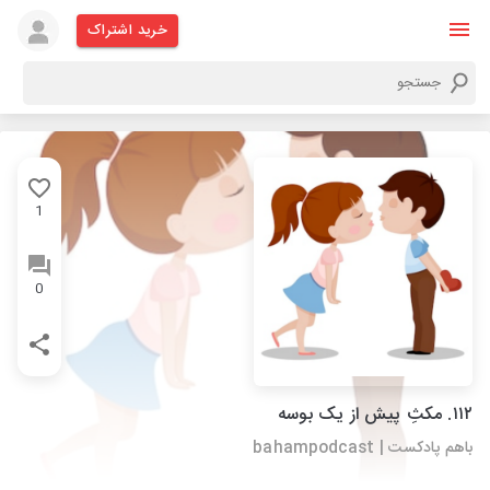
خرید اشتراک
1
0
۱۱۲. مکثِ پیش از یک بوسه
باهم پادکست | bahampodcast