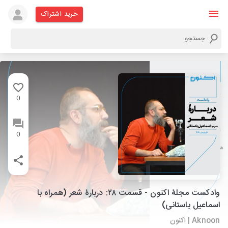
خرید اشتراک
0
0
وادکست مجلۀ اکنون - قسمت ۲۸: دربارۀ شعر (همراه با
اسماعیل باستانی)
Aknoon | اکنون