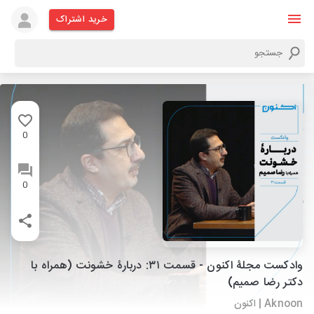
خرید اشتراک
0
0
وادکست مجلۀ اکنون - قسمت ۳۱: دربارۀ خشونت (همراه با
دکتر رضا صمیم)
Aknoon | اکنون