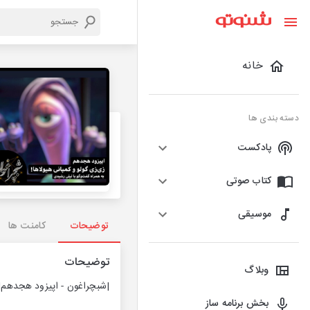
خانه
دسته بندی ها
پادکست
کتاب صوتی
موسیقی
توضیحات
کامنت ها
توضیحات
وبلاگ
|شبچراغون - اپیزود هجدهم|
بخش برنامه ساز