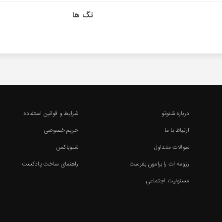
تگ ها
درباره شنوتو
شرایط و قوانین استفاده
ارتباط با ما
حریم خصوصی
سوالات متداول
شنوباکس
رزومه ات را برامون بفرست
راهنمای ساخت پادکست
مسئولیت اجتماعی