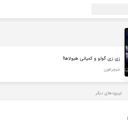
زی زی گولو و کمپانی هیولاها!
شبچراغون
اپیزودهای دیگر