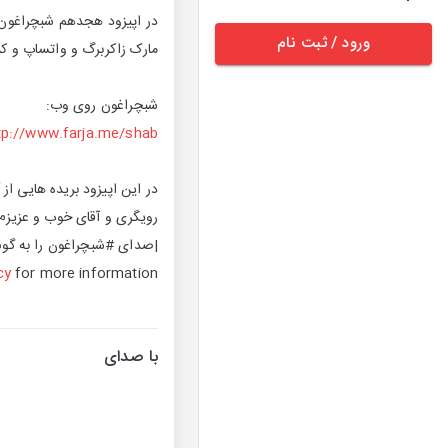
در اپیزود هجدهم شبچراغون م
ورود / ثبت نام
مارک زاکربرگ و واتساپ و کم
شبچراغون روی وب:
tp://www.farja.me/shab/
در این اپیزود بریده هایی ا
رویگری و آقای خوب و عزیزم
|صدای #شبچراغون را به گوش
cy
for more information.
با صدای