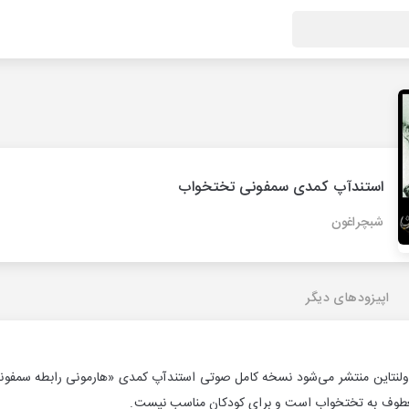
استندآپ کمدی سمفونی تختخواب
شبچراغون
اپیزودهای دیگر
لله ولنتاین منتشر می‌شود نسخه کامل صوتی استندآپ کمدی «هارمونی رابطه سمف
 معطوف به تختخواب است و برای کودکان مناسب نیست.