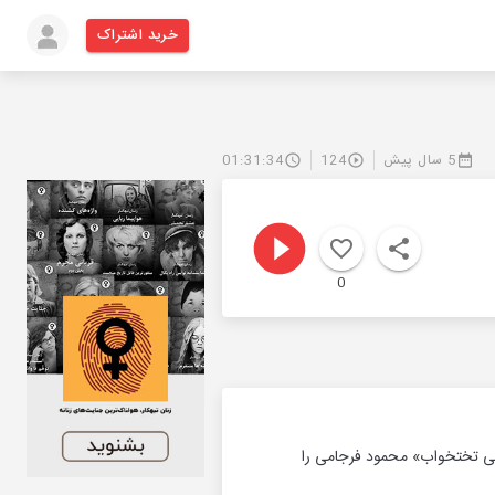
خرید اشتراک
5 سال پیش
124
01:31:34
0
ونی تختخواب» محمود فرجامی را