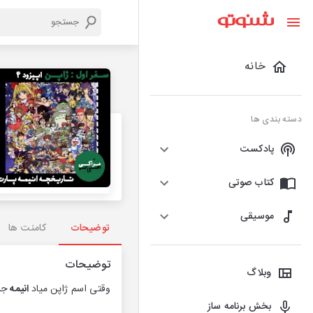
خانه
دسته بندی ها
پادکست
کتاب صوتی
موسیقی
توضیحات
کامنت ها
توضیحات
وبلاگ
وقتی اسم ژاپن میاد
انیمه
جز 
بخش برنامه ساز