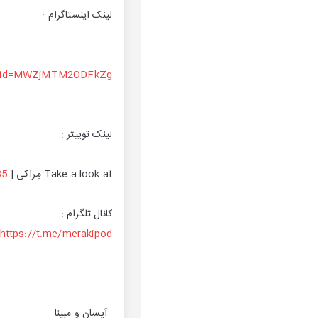
لینک اینستاگرام :
shid=MWZjMTM2ODFkZg==
لینک توییتر :
Take a look at مِراکی | meraki (@MerakiPod):
35
کانال تلگرام :
https://t.me/merakipod
_آیسان و مبینا