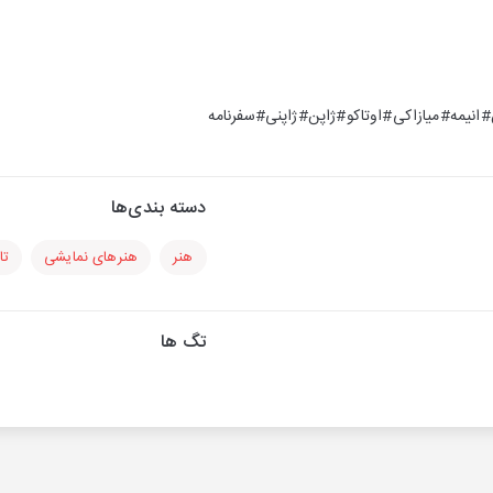
نیمه#میازاکی#اوتاکو#ژاپن#ژاپنی#سفرنامه
دسته بندی‌ها
هنر
هنرهای نمایشی
تا
تگ ها