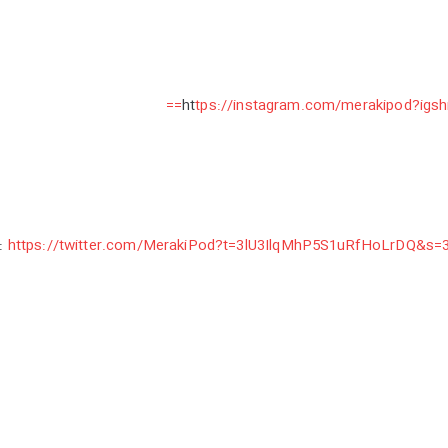
ht
tps://instagram.com/merakipod?ig
https://twitter.com/MerakiPod?t=3lU3IlqMhP5S1uRfHoLrDQ&s=