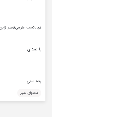
#پادکست_فارسی#هنر_ژاپن#ا
با صدای
رده سنی
محتوای تمیز