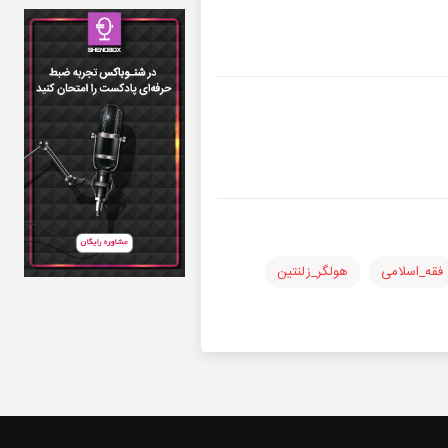
فقه_اسلامی
هولگر_زلنتین