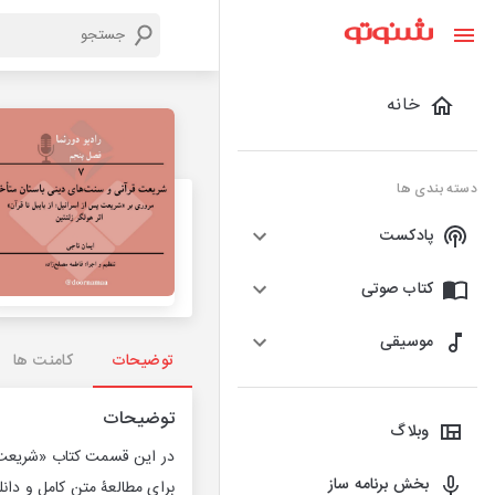
خانه
دسته بندی ها
پادکست
کتاب صوتی
موسیقی
توضیحات
کامنت ها
توضیحات
وبلاگ
در این قسمت کتاب «شریعت پس
بخش برنامه ساز
برای مطالعۀ متن کامل و دانلو