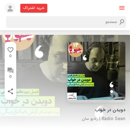
خرید اشتراک
0
0
دویدن در خواب
Radio Saan | رادیو سان