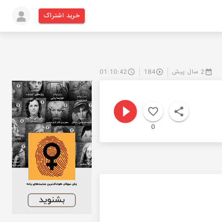
خرید اشتراک
2 سال پیش
184
01:10:42
0