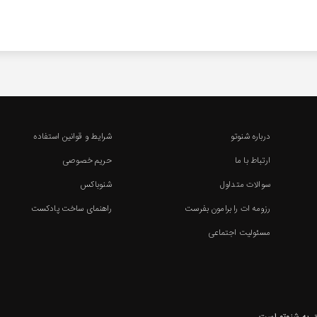
درباره شنوتو
شرایط و قوانین استفاده
ارتباط با ما
حریم خصوصی
سوالات متداول
شنوباکس
رزومه ات را برامون بفرست
راهنمای ساخت پادکست
مسئولیت اجتماعی