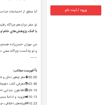
ورود / ثبت نام
آیا منطق از احساسات جداس
تو سفر دوازدهم چراگاه رفتی
با کمک پژوهش‌های خانم لیس
من مهران حسن‌زاده هستم، م
و تو پادکست چراگاه سعی دارم
-------
🔍فهرست مطالب:
00:00🧠مغز چطور دخل و خرج بدن رو مدیریت می‌کنه؟
02:40📚معرفی کتاب «هیجانات چگونه ساخته می‌شوند»
09:19🏛️افلاطون: جدایی احساس از منطق
10:13🛋️فروید و ادامهٔ مسیر جداسازی احساس و منطق
10:25🌐قبیله‌های اخلاقی؛ چرا «ما» از آن‌ها جدا شدیم؟