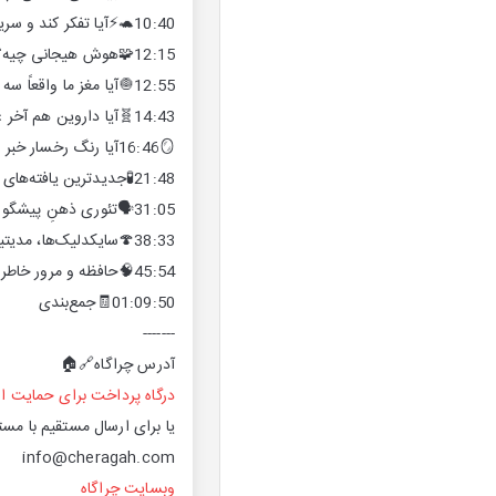
10:40🐢⚡آیا تفکر کند و سریع از هم جدان؟
12:15🧩هوش هیجانی چیه؟
12:55🧅آیا مغز ما واقعاً سه لایه‌ست؟
14:43🧬آیا داروین هم آخر عمرش ذات‌باور شد؟
16:46🪞آیا رنگ رخسار خبر می‌دهد از سرّ درون؟
21:48🧪جدیدترین یافته‌های علم عصب‌شناسی
31:05🗣️تئوری ذهنِ پیشگو و حراف
38:33🍄سایکدلیک‌ها، مدیتیشن، دارونما، تلقین، اوتیسم و…
45:54🧠حافظه و مرور خاطرات
01:09:50🧾جمع‌بندی
-------
آدرس‌ چراگاه🔗🏠
درگاه پرداخت برای حمایت ار
یا برای ارسال مستقیم با مستر
info@cheragah.com
وبسایت چراگاه