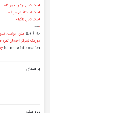
لینک کانال یوتیوب چراگاه
لینک ایستاگرام چراگاه
لینک کانال تلگرام
----
-
✍️ 🎙️👨‍💻
متن، روایت، تدو
موزیک تیتراژ: احسان ثمره‌ 
cy
for more information.
با صدای
رده سنی