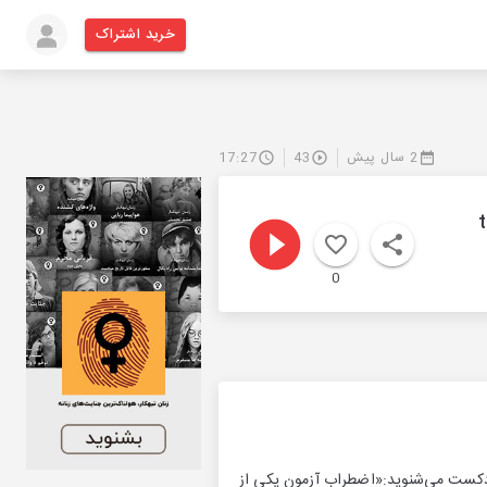
خرید اشتراک
2 سال پیش
43
17:27
0
ادکست می‌شنوید:«اضطراب آزمون یکی از