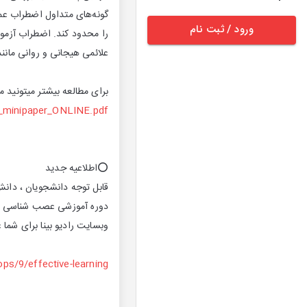
گونه‌های متداول اضطراب عم
ورود / ثبت نام
را محدود کند. اضطراب آزمون
علائمی هیجانی و روانی مانن
برای مطالعه بیشتر میتونید مق
y_minipaper_ONLINE.pdf
⭕️اطلاعيه جديد
قابل توجه دانشجويان ، دانش
دوره آموزشى عصب شناسى تكني
وبسايت راديو بينا براى شما
ops/9/effective-learning