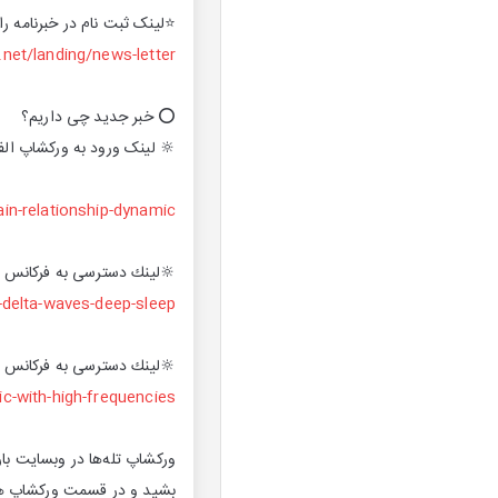
⭐️لینک ثبت نام در خبرنامه راد
.net/landing/news-letter
⭕️ خبر جدید چی داریم؟
🔆 لینک ورود به ورکشاپ الف
ain-relationship-dynamic
🔆لينك دسترسى به فركانس خو
-delta-waves-deep-sleep
🔆لينك دسترسى به فركانس ت
c-with-high-frequencies
ورکشاپ تله‌ها در وبسایت با
بشید و در قسمت ورکشاپ ها، د