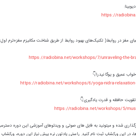
یوبینا:
https://radiobina
بای مغز در روابط( تکنیک‌های بهبود روابط از طریق شناخت مکانیزم مغز«ترم اول»
https://radiobina.net/workshops/7/unraveling-the-br
اب عميق و يوگا نيدرا👇
https://radiobina.net/workshops/6/yoga-nidra-relaxation
قويت حافظه و قدرت يادگيرى👇
https://radiobina.net/workshops/5/musi
رگذاری شده و میتونید به فایل های صوتی و ویدئوهای آموزشی این دوره دسترسی 
ر این ورکشاپ ثبت نام کنید. راستی یادتون نره پیش نیاز این دوره، ورکشاپ پیله