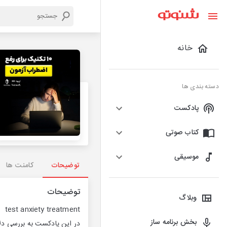
خانه
دسته بندی ها
پادکست
کتاب صوتی
موسیقی
توضیحات
کامنت ها
توضیحات
وبلاگ
test anxiety treatment
بخش برنامه ساز
در این پادکست به بررسی دل