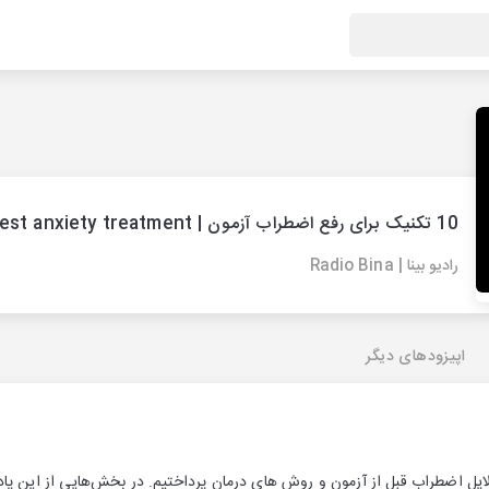
10 تکنیک برای رفع اضطراب آزمون | test anxiety treatment
رادیو بینا | Radio Bina
اپیزودهای دیگر
ایل اضطراب قبل از آزمون و روش های درمان پرداختیم. در بخش‌هایی از این پ