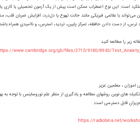
لکرد است. این نوع اضطراب ممکن است پیش از یک آزمون تحصیلی یا کاری یا در 
 می‌تواند با علائمی فیزیکی مانند حالت تهوع یا دل‌درد، افزایش ضربان قلب، م
د ترس، از دست دادن حافظه، تمرکز پایین، تردید، استرس، و ناامیدی همراه باشد
اله زیر را مطالعه کنید
ttps://www.cambridge.org/gb/files/2715/9180/8943/Test_Anxiet
 اموزان ، معلمين عزيز
ك هاى نوين روشهاى مطالعه و يادگيرى از منظر علم نوروساينس با توجه به بهب
 عزيزان قابل دسترسى است.
https://radiobina.net/worksh