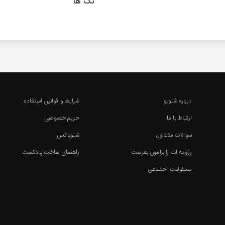
تگ ها
درباره شنوتو
شرایط و قوانین استفاده
ارتباط با ما
حریم خصوصی
سوالات متداول
شنوباکس
رزومه ات را برامون بفرست
راهنمای ساخت پادکست
مسئولیت اجتماعی