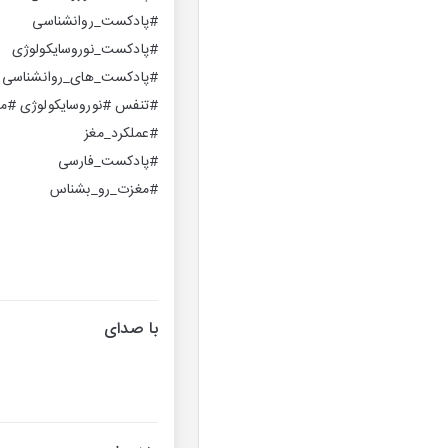
#پادکست_روانشناسی
#پادکست_نوروسایکولوژی
#پادکست_های_روانشناسی
#تنفس ‎#نوروسایکولوژی #مغز
#عملكرد_مغز
#پادكست_فارسى
#مغزت_رو_بشناس
با صدای