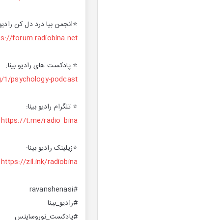
⭐️انجمن بیا درد دل کن رادیو 
ps://forum.radiobina.net/
⭐️ پادکست های رادیو بینا:
og/1/psychology-podcast
⭐️ تلگرام رادیو بینا:
https://t.me/radio_bina
⭐️زیلینک رادیو بینا:
https://zil.ink/radiobina
#ravanshenasi
#رادیو_بینا
#پادکست_نوروساینس