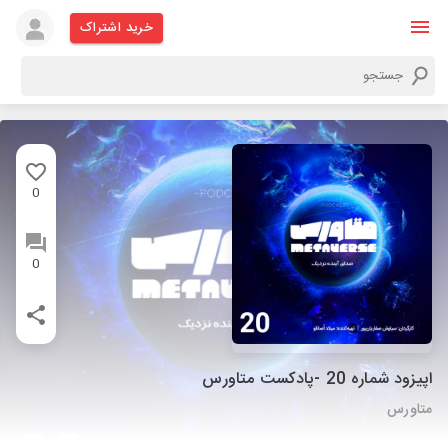
خرید اشتراک
0
0
اپیزود شماره 20 -پادکست متاورس
متاورس