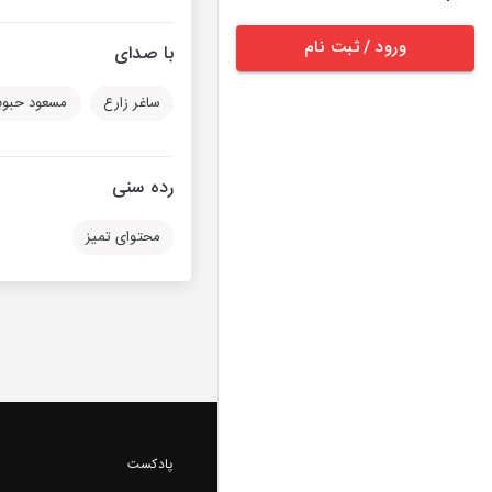
ورود / ثبت نام
با صدای
ساغر زارع
مسعود حبوب
رده سنی
محتوای تمیز
پادکست