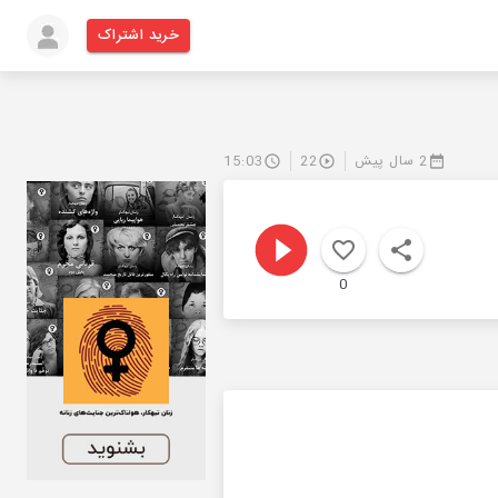
خرید اشتراک
2 سال پیش
22
15:03
0