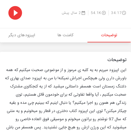
34:17
54.1K
2 سال پیش
توضیحات
کامنت ها
اپیزودهای دیگر
توضیحات
این اپیزود میریم به یه کلبه ی مرموز و از موضوعی صحبت میکنیم که همه
باورش دارن ولی هیچکس اجراش نمیکنه! با من به اپیزود صدای بهاری که
دلتنگ زمستان است همسفر داستانی میشید که از یه کنجکاوی مشترک
صحبت میکنیم ، آیا واقعا تفاوتی که برای خودمون قائل هستیم، توی
زندگی هم همون رو اجرا میکنیم؟ یا دنبال اینیم که ببینیم چی مده و بقیه
چیکار میکنن؟ توی این اپیزود کتاب دختری در قطار رو میخونیم و یه متنی
که سال 97 نوشتم رو براتون میخونم و موسیقی فوق العاده خاصی رو
میشونید که این ورژن ازش رو هیچ جایی نشنیدید. پس همسفر من باش