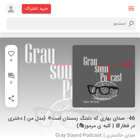
خرید اشتراک
6
0
46- صدای بهاری که دلتنگ زمستان است❄ (مدل من | دختری
در قطار📘 | کلبه ی مرموز🎭)
صدای خاکستری | Gray Sound Podcast