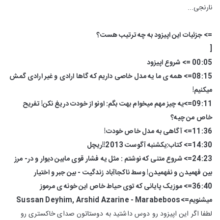
نارنجی...
=> جزئیات این اپیزود به چه ترتیب هست؟
[
00:05 => شروع اپیزود
08:15=> همه ی ما یه مدل خاصی داریم که گاها ارادی و غیر ارادی گمش
میکنیم!
09:11=>یه چیز مهم میخوام بهت بگم: اونو از خودت دریغ نکن! تفریح
خاص من چیه؟
11:36=> آگاهی به مدل خاص خودت!
14:30=> کتاب:یکشنبه آگوست 2013!!ریچل
24:23=> شروع متنی که نوشتم : مثل یه فشار قوی مابین دیوار و در- مرز
بین فهمیدن و نفهمیدن! وسط ناکجاآباد زندگیت - بین جبر و اختیار
36:40=> موزیک پایانی که توی حیاط خاص این خونه ی مرموز
میشنویم=>Sussan Deyhim, Arshid Azarine - Marabeboos
لطفا اگر این اپیزود رو دوس داشتید به دوستاتون صدای خاکستری رو