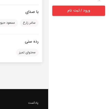
ورود / ثبت نام
با صدای
ساغر زارع
مسعود حبوب
رده سنی
محتوای تمیز
پادکست