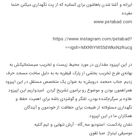
ایرانه و آشنا شدن باهاشون برای کسانیه که از پِت نگهداری میکنن حتما
مفیده.
www.petabad.com
https://www.instagram.com/petabad?
igsh=MXRhYW55dWkxNzRucg==
در این اپیزود مقداری در مورد محیط زیست و تخریب سیستماتیکش به
بهانه‌ی طرح تخریب بخشی از پارک قیطریه به به دلیل ساخت مسجد حرف
زدیم. جناب «محمد درویش» به عنوان یک متخصص مستقل در این اپیزود
همراهمون بودن و موضوع رو برامون تشریح کردن. امیدواریم این اپیزود
علاوه بر سرگرم‌کننده بودن، تلنگر و گوشزدی باشه برای اهمیت حفظ و
نگهداری مسئولانه از طبیعت برای حفاظت از خودمون و آیندگان.
همکاران ما در این اپیزود:
نشان پادکست: استودیو سه_گاه - آرش تنهایی و تیم آتلیه
موسیقی تیتراژ: صبا تقوی